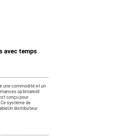
es avec temps
fre une commodité et un
ormances optimalesIl
 est conçu pour
 an.Ce système de
ableUn distributeur