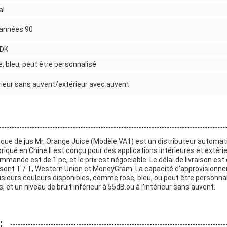
al
 années 90
SDK
, bleu, peut être personnalisé
rieur sans auvent/extérieur avec auvent
ique de jus Mr. Orange Juice (Modèle VA1) est un distributeur automat
abriqué en Chine.Il est conçu pour des applications intérieures et extér
ande est de 1 pc, et le prix est négociable. Le délai de livraison est d
sont T / T, Western Union et MoneyGram. La capacité d'approvisionn
usieurs couleurs disponibles, comme rose, bleu, ou peut être personnalis
 et un niveau de bruit inférieur à 55dB.ou à l'intérieur sans auvent.
: