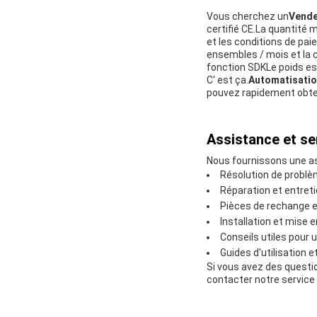
Vous cherchez un
Vende
certifié CE.La quantité 
et les conditions de pa
ensembles / mois et la co
fonction SDKLe poids es
C' est ça.
Automatisatio
pouvez rapidement obtenir
Assistance et se
Nous fournissons une as
Résolution de problè
Réparation et entret
Pièces de rechange e
Installation et mise 
Conseils utiles pour u
Guides d'utilisation e
Si vous avez des questio
contacter notre service 