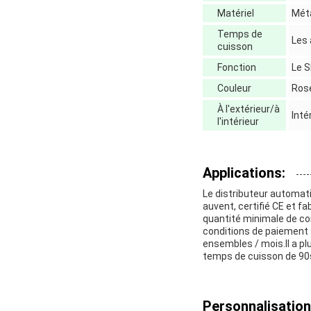
Matériel
Mét
Temps de
Les
cuisson
Fonction
Le 
Couleur
Rose
À l'extérieur/à
Inté
l'intérieur
Applications:
Le distributeur automat
auvent, certifié CE et f
quantité minimale de comm
conditions de paiement 
ensembles / mois.Il a pl
temps de cuisson de 90s,
Personnalisation