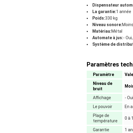
Dispensateur automa
La garantie:
1 année
Poids:
330 kg
Niveau sonore:
Moins
Matériau:
Métal
Automate à jus:
- Oui,
Système de distribu
Paramètres tech
Paramètre
Val
Niveau de
Moi
bruit
Affichage
- Oui
Le pouvoir
En a
Plage de
0 à 
température
Garantie
1 a