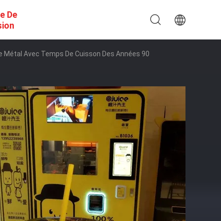
e De
sion
 De Métal Avec Temps De Cuisson Des Années 90