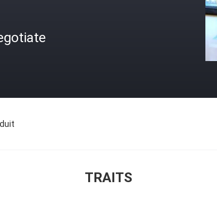
egotiate
duit
TRAITS