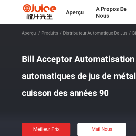
A Propos De
Aperçu
Nous
Aperçu
/
Produits
/
Distributeur Automatique De Jus
/
B
Bill Acceptor Automatisation 
automatiques de jus de méta
cuisson des années 90
Meilleur Prix
Mail Nous