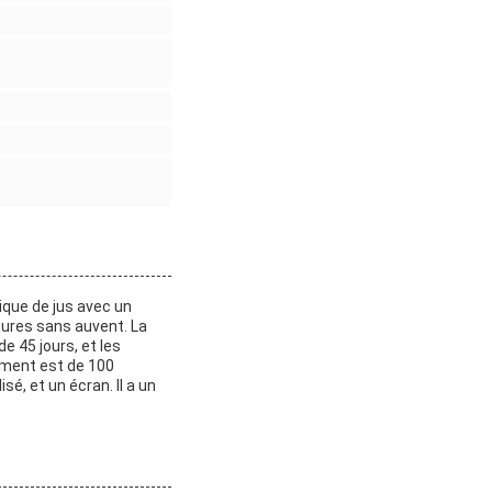
ique de jus avec un
ieures sans auvent. La
e 45 jours, et les
ement est de 100
é, et un écran. Il a un