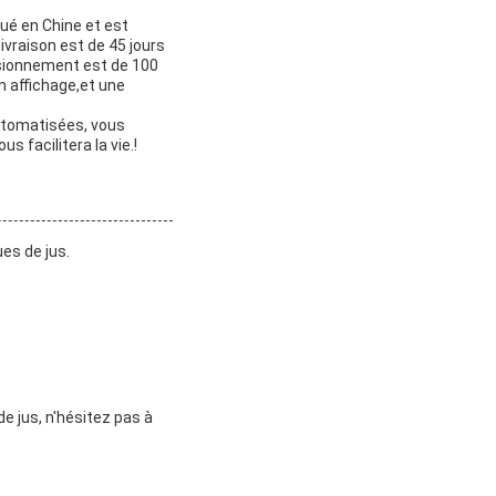
ué en Chine et est
ivraison est de 45 jours
isionnement est de 100
un affichage,et une
utomatisées, vous
s facilitera la vie.!
es de jus.
e jus, n'hésitez pas à