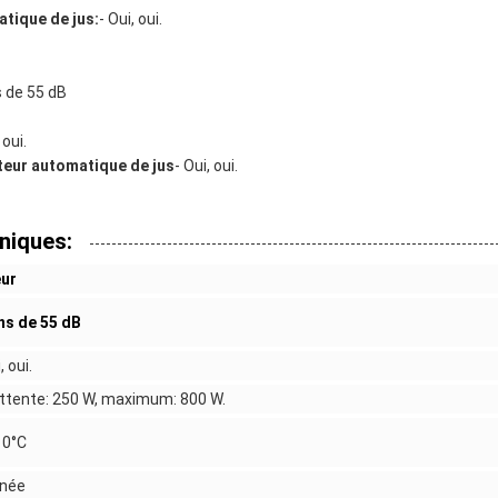
tique de jus:
- Oui, oui.
 de 55 dB
 oui.
teur automatique de jus
- Oui, oui.
niques:
eur
ns de 55 dB
, oui.
ttente: 250 W, maximum: 800 W.
10°C
nnée