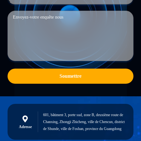
Soumettre
601, bâtiment 3, porte sud, zone B, deuxième route de
Chanxing, Zhongji Zhicheng, ville de Chencun, district
Adresse
de Shunde, ville de Foshan, province du Guangdong