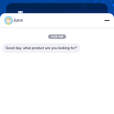
vendingmachine935@gmail.com
Email
Juice
3:29 AM
0086-132-6536-9208
Good day, what product are you looking for?
Téléphone
Guangdong Fresh Smart Technology Co., LTD