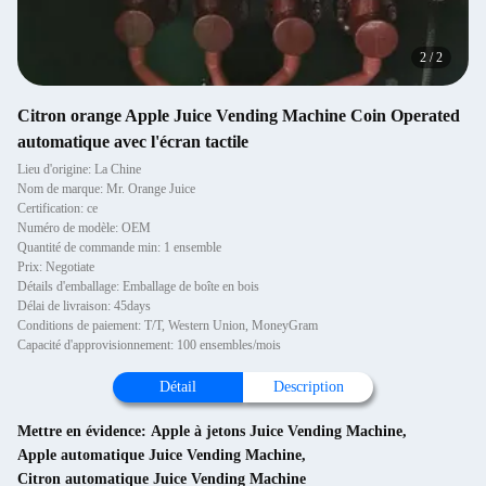
2
/
2
Citron orange Apple Juice Vending Machine Coin Operated
automatique avec l'écran tactile
Lieu d'origine: La Chine
Nom de marque: Mr. Orange Juice
Certification: ce
Numéro de modèle: OEM
Quantité de commande min: 1 ensemble
Prix: Negotiate
Détails d'emballage: Emballage de boîte en bois
Délai de livraison: 45days
Conditions de paiement: T/T, Western Union, MoneyGram
Capacité d'approvisionnement: 100 ensembles/mois
Détail
Description
Mettre en évidence:
Apple à jetons Juice Vending Machine
,
Apple automatique Juice Vending Machine
,
Citron automatique Juice Vending Machine