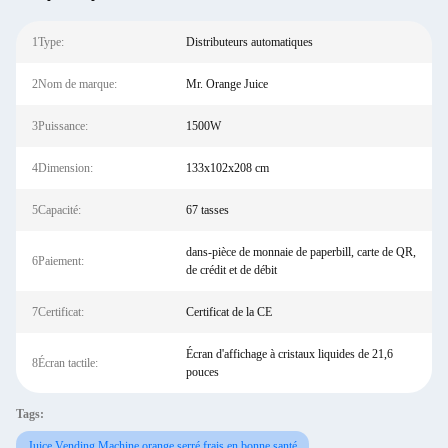
1Type:
Distributeurs automatiques
2Nom de marque:
Mr. Orange Juice
3Puissance:
1500W
4Dimension:
133x102x208 cm
5Capacité:
67 tasses
dans-pièce de monnaie de paperbill, carte de QR,
6Paiement:
de crédit et de débit
7Certificat:
Certificat de la CE
Écran d'affichage à cristaux liquides de 21,6
8Écran tactile:
pouces
Tags:
Juice Vending Machine orange serré frais en bonne santé