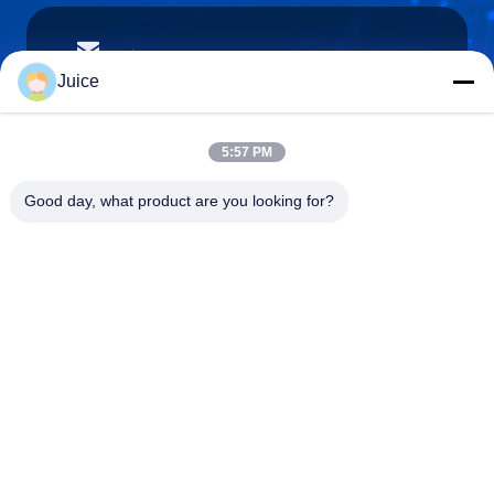
vendingmachine935@gmail.com
Email
Juice
5:57 PM
0086-132-6536-9208
Good day, what product are you looking for?
Téléphone
Guangdong Fresh Smart Technology Co., LTD