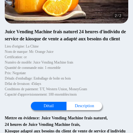
2
/
2
Juice Vending Machine frais naturel 24 heures d'individu de
service de kiosque de vente a adapté aux besoins du client
Lieu d'origine: La Chine
Nom de marque: Mr. Orange Juice
Certification: ce
Numéro de modèle: Juice Vending Machine frais
Quantité de commande min: 1 ensemble
Prix: Negotiate
Détails d'emballage: Emballage de boîte en bois
Délai de livraison: 45days
Conditions de paiement: T/T, Western Union, MoneyGram
Capacité d'approvisionnement: 100 ensembles/mois
Détail
Description
Mettre en évidence:
Juice Vending Machine frais naturel
,
24 heures de Juice Vending Machine frais
,
Kiosque adapté aux besoins du client de vente de service d'individu