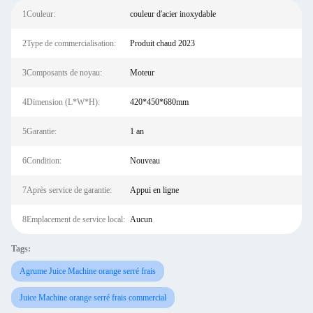
1Couleur:
couleur d'acier inoxydable
2Type de commercialisation:
Produit chaud 2023
3Composants de noyau:
Moteur
4Dimension (L*W*H):
420*450*680mm
5Garantie:
1 an
6Condition:
Nouveau
7Après service de garantie:
Appui en ligne
8Emplacement de service local:
Aucun
Tags:
Agrume Juice Machine orange serré frais
Juice Machine orange serré frais commercial