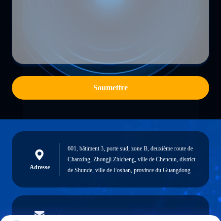
Soumettre
601, bâtiment 3, porte sud, zone B, deuxième route de
Chanxing, Zhongji Zhicheng, ville de Chencun, district
Adresse
de Shunde, ville de Foshan, province du Guangdong
vendingmachine935@gmail.com