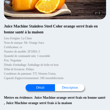
2
/
2
Juice Machine Stainless Steel Color orange serré frais en
bonne santé à la maison
Lieu d'origine: La Chine
Nom de marque: Mr. Orange Juice
Certification: ce
Numéro de modèle: ZF100A-5
Quantité de commande min: 1 ensemble
Prix: Negotiate
Détails d'emballage: Emballage de boîte en bois
Délai de livraison: 45days
Conditions de paiement: T/T, Western Union,
Capacité d'approvisionnement: 100 ensembles/mois
Détail
Description
Mettre en évidence:
Juice Machine orange serré frais en bonne santé
,
Juice Machine orange serré frais à la maison