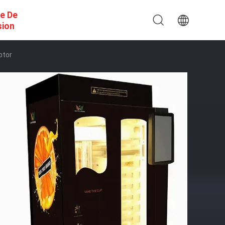
e De
sion
ptor