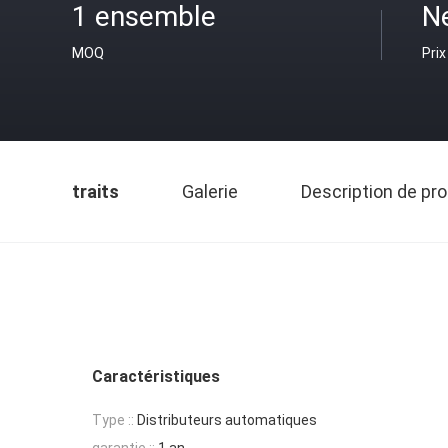
1 ensemble
N
MOQ
Prix
traits
Galerie
Description de pro
Caractéristiques
Type ::
Distributeurs automatiques
garantie ::
1 an