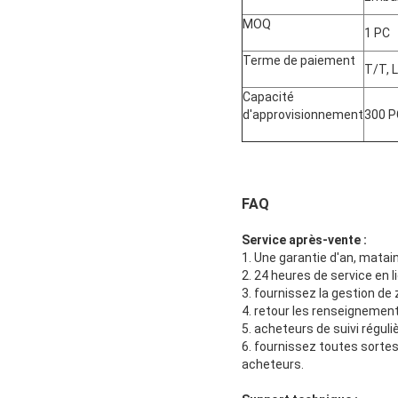
MOQ
1 PC
Terme de paiement
T/T, 
Capacité
d'approvisionnement
300 P
FAQ
Service après-vente :
1. Une garantie d'an, matai
2. 24 heures de service en 
3. fournissez la gestion de
4. retour les renseignemen
5. acheteurs de suivi régul
6. fournissez toutes sortes
acheteurs.