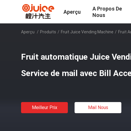
A Propos De
Aperçu
Nous
Aperçu
/
Produits
/
Fruit Juice Vending Machine
/
Fruit 
Fruit automatique Juice Vend
Service de mail avec Bill Acc
Meilleur Prix
Mail Nous