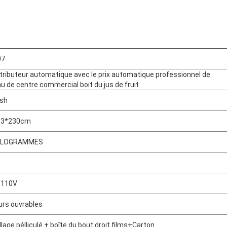
07
stributeur automatique avec le prix automatique professionnel de
u de centre commercial boit du jus de fruit
sh
83*230cm
KILOGRAMMES
/110V
ours ouvrables
lage pélliculé + boîte du bout droit films+Carton