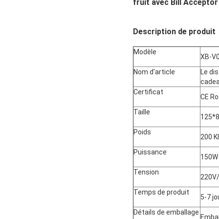
fruit avec Bill Acceptor
Description de produit
Modèle
XB-V
Nom d'article
Le di
cadea
Certificat
CE Ro
Taille
125*
Poids
200 
Puissance
150W
Tension
220V
Temps de produit
5-7 j
Détails de emballage
Embal