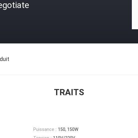
egotiate
duit
TRAITS
Puissance ::
150, 150W
Tension ::
110V/220V